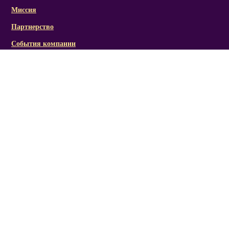
Миссия
Партнерство
События компании
Справочная информация
Статьи и презентации
Отзывы
Социальная активность/награды
Фото/видеоматериалы
Канал RICH LINE
Мы Вконтакте
Мы в Одноклассники
Мы в Twitter
Мы в Instagram