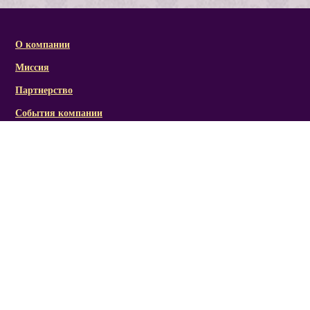
О компании
Миссия
Партнерство
События компании
Справочная информация
Статьи и презентации
Отзывы
Социальная активность/награды
Фото/видеоматериалы
Канал RICH LINE
Мы Вконтакте
Мы в Одноклассники