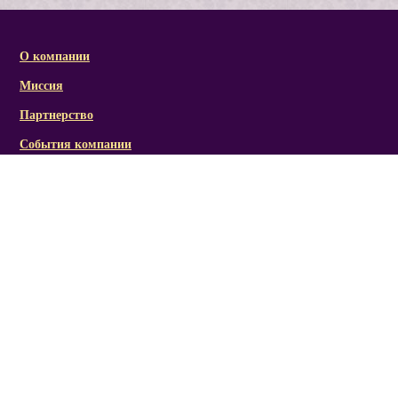
О компании
Миссия
Партнерство
События компании
Справочная информация
Статьи и презентации
Отзывы
Социальная активность/награды
Фото/видеоматериалы
Канал RICH LINE
Мы Вконтакте
Мы в Одноклассники