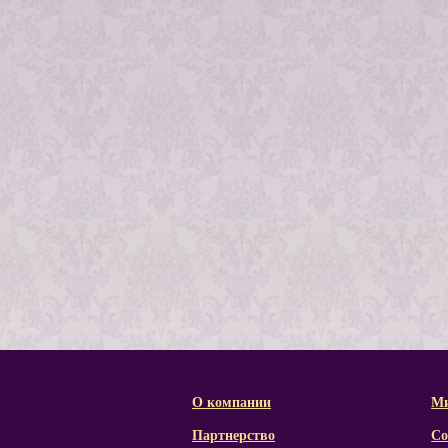
О компании
Ми
Партнерство
Со