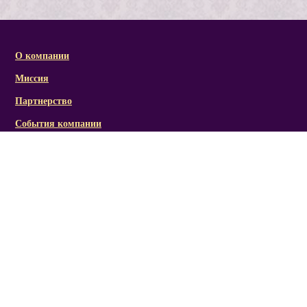
О компании
Миссия
Партнерство
События компании
Справочная информация
Статьи и презентации
Отзывы
Социальная активность/награды
Фото/видеоматериалы
Канал RICH LINE
Мы Вконтакте