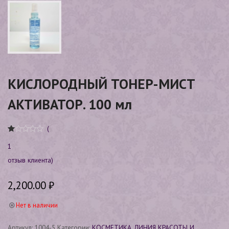
КИСЛОРОДНЫЙ ТОНЕР-МИСТ
АКТИВАТОР. 100 мл
(
Ре
1
1
йт
и
нг
отзыв клиента)
1.
00
из
2,200.00
₽
5
на
ос
Нет в наличии
н
ов
е
о
Артикул:
1004-5
Категории:
КОСМЕТИКА. ЛИНИЯ КРАСОТЫ И