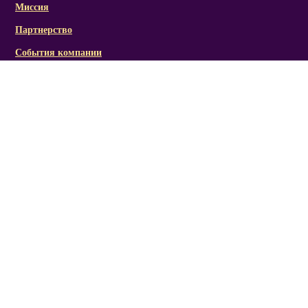
Миссия
Партнерство
События компании
Справочная информация
Статьи и презентации
Отзывы
Социальная активность/награды
Фото/видеоматериалы
Канал RICH LINE
Мы Вконтакте
Мы в Одноклассники
Мы в Twitter
Мы в Instagram