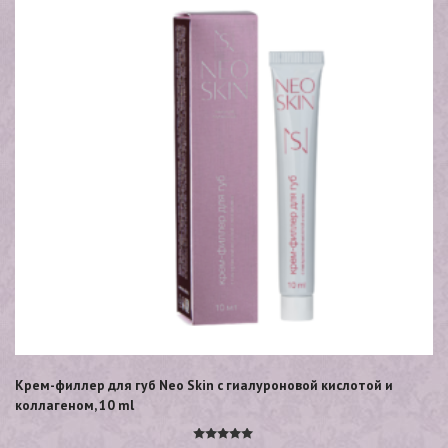
Крем-филлер для губ Neo Skin с гиалуроновой кислотой и
коллагеном, 10 ml