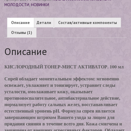
п
МОЛОДОСТИ
,
НОВИНКИ
ро
са
п
ол
ьз
Описание
Детали
Состав/активные компоненты
ов
ат
ел
Отзывы (1)
я
Описание
КИСЛОРОДНЫЙ ТОНЕР-МИСТ АКТИВАТОР. 100 мл
Спрей обладает моментальным эффектом: мгновенно
освежает, увлажняет и тонизирует, устраняет следы
усталости, омолаживает кожу, оказывает
противовоспалительное, антибактериальное действие,
нормализует работу сальных желез, восстанавливает
естественный уровень рН. Формула спрея является
завершающим штрихом Вашего ухода за лицом для
придания сияния в течение всего дня. Кожа смягчена и
защищена от внешних агрессивных факторов. Обладает