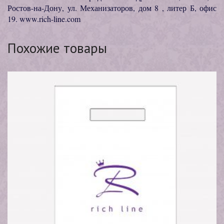
Ростов-на-Дону, ул. Механизаторов, дом 8 , литер Б, офис
19. www.rich-line.com
Похожие товары