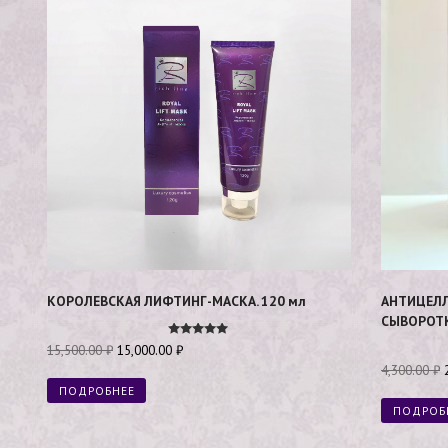
КОРОЛЕВСКАЯ ЛИФТИНГ-МАСКА. 120 мл
АНТИЦЕЛ
СЫВОРОТК
Оценка
15,500.00
₽
15,000.00
₽
4.92
4,300.00
₽
из 5
ПОДРОБНЕЕ
ПОДРОБ