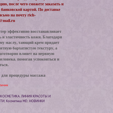
цию, после чего сможете заказать и
 банковской картой. По доставке
исьмо на почту rich-
st@mail.ru
тер эффективно восстанавливает
ь и эластичность кожи. Благодаря
му маслу, тающий крем придает
ятную бархатистую текстуру, а
аготворно влияет на нервную
человека. помогая успокоиться и
ться.
 для процедуры массажа
личии
:
КОСМЕТИКА. ЛИНИЯ КРАСОТЫ И
ТИ
,
Косметика МD
,
НОВИНКИ