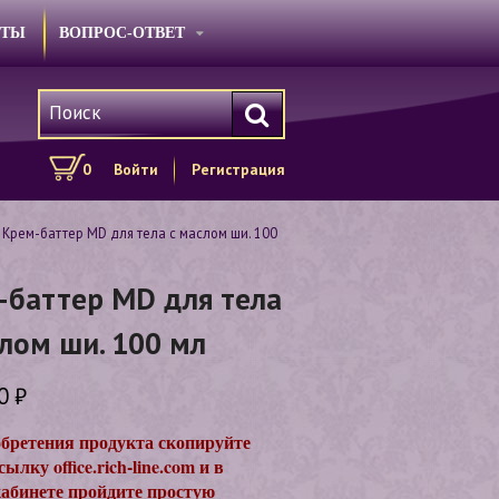
КТЫ
ВОПРОС-ОТВЕТ
0
Войти
Регистрация
 Крем-баттер МD для тела с маслом ши. 100
-баттер МD для тела
лом ши. 100 мл
00
₽
бретения продукта скопируйте
ылку office.rich-line.com и в
абинете пройдите простую