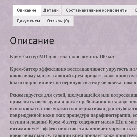
Описание
Детали
Состав/активные компоненты
С
Документы
Отзывы (0)
Описание
Крем-баттер МD для тела с маслом ши. 100 мл
Крем-баттер эффективно восстанавливает упругость и э
кокосовому маслу, тающий крем придает коже приятную 
благотворно влияет на нервную систему человека. помог
Рекомендуется для сухой, шелушащейся или потрескавш
применять после душа и после пребывания на холоде ил
использовать с носочками или перчатками для глубоког
поврежденной кожи (как процедура парафинотерапии, ес
ступни и ладони) Крем~баттер содержит масло Ши и ма
витамином Е~эффективно восстанавливает упругость и 
кокосовому маслу, тающий крем придает коже приятную 