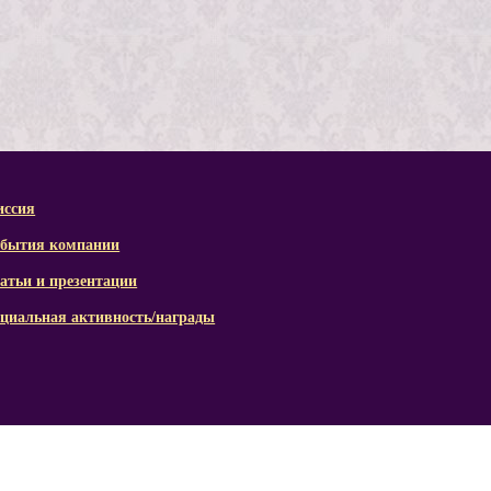
ссия
бытия компании
атьи и презентации
циальная активность/награды
© 2015 - 2026 Copyright