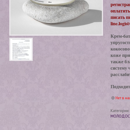
регистра
оплатить
писать п
line.logi
Крем-бат
упругост
кокосово
коже при
также бл
систему 
расслаби
Подходит
Нет в на
Категории
МОЛОДОС