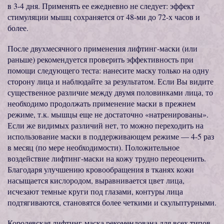
в 3-4 дня. Применять ее ежедневно не следует: эффект
стимуляции мышц сохраняется от 48-ми до 72-х часов и
более.
После двухмесячного применения лифтинг-маски (или
раньше) рекомендуется проверить эффективность при
помощи следующего теста: нанесите маску только на одну
сторону лица и наблюдайте за результатом. Если Вы видите
существенное различие между двумя половинками лица, то
необходимо продолжать применение маски в прежнем
режиме, т.к. мышцы еще не достаточно «натренированы».
Если же видимых различий нет, то можно переходить на
использование маски в поддерживающем режиме — 4-5 раз
в месяц (по мере необходимости). Положительное
воздействие лифтинг-маски на кожу трудно переоценить.
Благодаря улучшению кровообращения в тканях кожи
насыщается кислородом, выравнивается цвет лица,
исчезают темные круги под глазами, контуры лица
подтягиваются, становятся более четкими и скульптурными.
Королевская лифтинг-маска рекомендована для всех типов