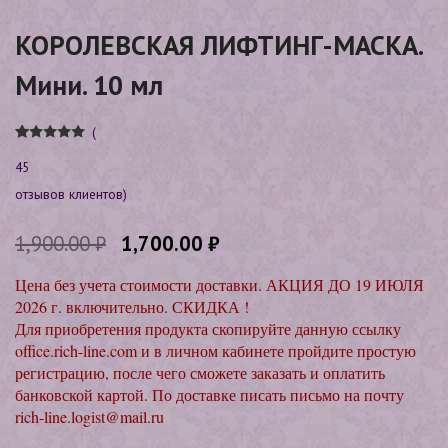
КОРОЛЕВСКАЯ ЛИФТИНГ-МАСКА.
Мини. 10 мл
(
Рейтинг
45
45
4.89
из 5
на основе
опроса
отзывов клиентов)
пользовате
лей
1,900.00
₽
1,700.00
₽
Цена без учета стоимости доставки. АКЦИЯ ДО 19 ИЮЛЯ
2026 г. включительно. СКИДКА !
Для приобретения продукта скопируйте данную ссылку
office.rich-line.com и в личном кабинете пройдите простую
регистрацию, после чего сможете заказать и оплатить
банковской картой. По доставке писать письмо на почту
rich-line.logist@mail.ru