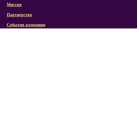
Миссия
Партнерство
События компании
Справочная информация
Статьи и презентации
Отзывы
Социальная активность/награды
Фото/видеоматериалы
Канал RICH LINE
Мы Вконтакте
Мы в Одноклассники
Мы в Twitter
Мы в Instagram