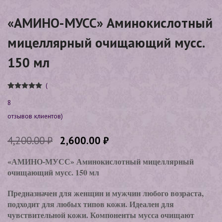
«АМИНО-МУСС» Аминокислотный
мицеллярный очищающий мусс.
150 мл
(
Рейтинг
8
8
5.00
из 5 на
основе
опроса
отзывов клиентов)
пользовател
ей
4,200.00
₽
2,600.00
₽
«АМИНО-МУСС» Аминокислотный мицеллярный
очищающий мусс. 150 мл
Предназначен для женщин и мужчин любого возраста,
подходит для любых типов кожи. Идеален для
чувствительной кожи. Компоненты мусса очищают