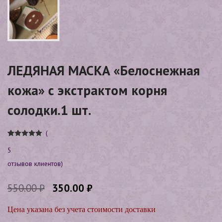
ЛЕДЯНАЯ МАСКА «Белоснежная
кожа» с экстрактом корня
солодки.1 шт.
(
Рейтинг
4
5
5.00
из 5 на
основе
опроса
отзывов клиентов)
пользовател
ей
550.00
₽
350.00
₽
Цена указана без учета стоимости доставки