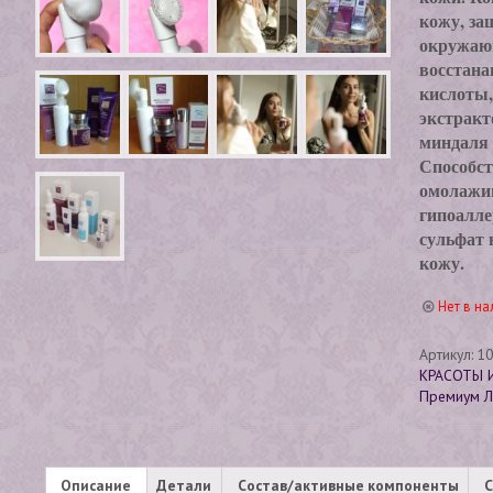
кожу, з
окружаю
восстана
кислоты,
экстракт
миндаля 
Способст
омолажив
гипоалле
сульфат 
кожу.
Нет в на
Артикул:
10
КРАСОТЫ
Премиум Л
Описание
Детали
Состав/активные компоненты
С