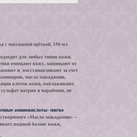
с массажной щёткой. 150 мл
подходит для любых типов кожи.
пенки очищают кожу, защищают от
ажняют и восстанавливают за счет
ламинарии, масла макадамии,
ерации клеток кожи, омолаживают.
 сульфат натрия и парабенов, не
очные аминокислоты- мягко
астворимого «Масла макадамии» –
ивает водный баланс кожи,