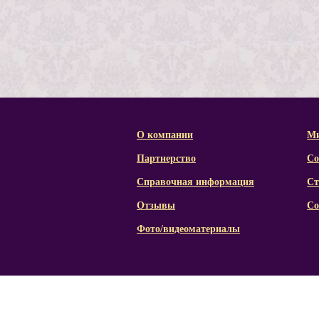
О компании
Ми
Партнерство
Со
Справочная информация
Ст
Отзывы
Со
Фото/видеоматериалы