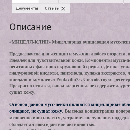
Документы
Отзывы (5)
Описание
«МИЦЕЛЛ-КЛИН» Мицеллярная очищающая мусс-пенка 
Предназначена для женщин и мужчин любого возраста, 
Идеален для чувствительной кожи. Компоненты мусса-
негативных факторов окружающей среды + Детокс, увл
гиалуроновой кислоты, пантенола, купажа экстрактов, 
миндаля и комплекса Pentavitin® . Способствуют реген
Прекрасно пенятся, гипоаллергенны, не содержат лаурет
сушат кожу.
Основой данной мусс-пенки являются мицеллярные ябл
очищают, не сушат кожу.
Высокая концентрация водор
мгновенно впитывается, устраняет шелушение. поддерж
обладает антиоксидантной активностью.