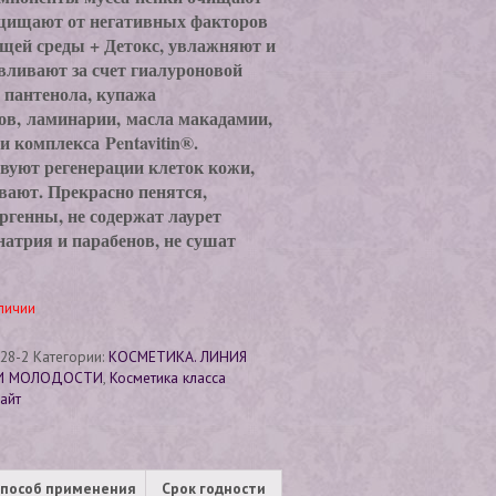
ащищают от негативных факторов
щей среды + Детокс, увлажняют и
вливают за счет гиалуроновой
 пантенола, купажа
ов, ламинарии, масла макадамии,
и комплекса Pentavitin®.
вуют регенерации клеток кожи,
ают. Прекрасно пенятся,
ргенны, не содержат лаурет
натрия и парабенов, не сушат
личии
28-2
Категории:
КОСМЕТИКА. ЛИНИЯ
 И МОЛОДОСТИ
,
Косметика класса
айт
пособ применения
Срок годности