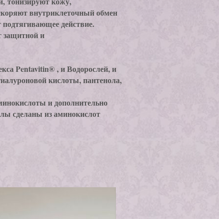
й, тонизируют кожу,
скоряют внутриклеточный обмен
 подтягивающее действие.
ет защитной и
са Pentavitin® , и Водорослей, и
иалуроновой кислоты, пантенола,
минокислоты и дополнительно
ллы сделаны из аминокислот