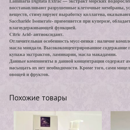
Laminaria Digitata Extrac — экстракт морских водоросле
восстанавливают разрушенные клеточные мембраны, у
веществ, стимулируют выработку коллагена, оказывают
Saccharide Isomerate- применяется при куперозе, облада
влагоудерживающей функцией.
Citric Acid- антиоксидант.
Отличительная особенность мусс-пенки : наличие комплек
масла миндаля. Высококонцентрированное содержание г
купажа экстрактов, ламинарии, масла макадамии.
Данные компоненты в данной концентрации содержат а
насыщать их нет необходимости. Кроме того, сами мице
овощей и фруктов.
Похожие товары