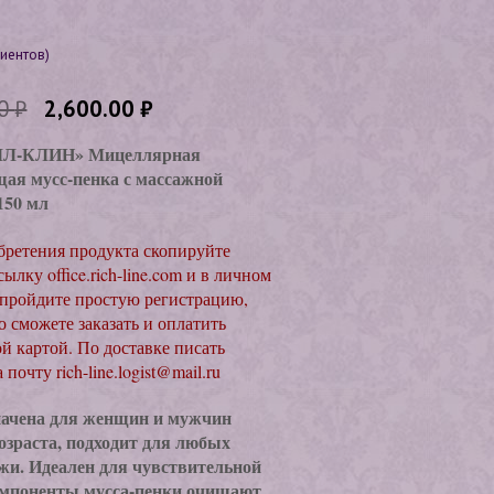
иентов)
00
₽
2,600.00
₽
Л-КЛИН» Мицеллярная
ая мусс-пенка с массажной
150 мл
бретения продукта скопируйте
ылку office.rich-line.com и в личном
 пройдите простую регистрацию,
о сможете заказать и оплатить
й картой. По доставке писать
 почту rich-line.logist@mail.ru
начена для женщин и мужчин
озраста, подходит для любых
жи. Идеален для чувствительной
омпоненты мусса-пенки очищают