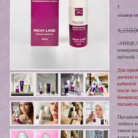
Рейтин
5
5
г
3.40
из 5 на
основе
отзывов кл
опроса
пользов
ателей
4,150.
«МИЦЕЛ
очищающ
щёткой. 
Для прио
данную сс
кабинете
после чег
банковско
письмо на
Предназ
любого в
типов ко
кожи. К