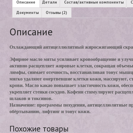
Описание
Детали
Состав/активные компоненты
С
Документы
Отзывы (2)
Описание
Охлаждающий антицеллюлитный жиросжигающий скраб
Эфирное масло мяты усиливает кровообращение и улучш
активно расщепляет жировые клетки, сокращая объемы
лимфы, снимает отечность, восстанавливая тонус мышц
мягко удаляют омертвевшие клетки кожи, массируют,
крови. Масло какао повышает эластичность кожи, обес
укрепляет стенки сосудов. Кофеин стимулируют расщеп
шлаков и токсинов.
Назначение: программы похудения, антицеллюлитные пр
обёртыванию, лифтинг и тонус кожи.
Похожие товары