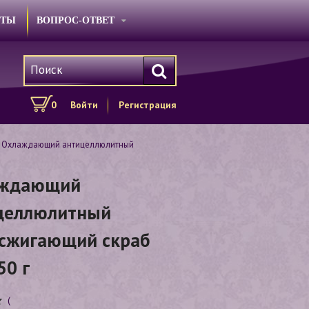
КТЫ
ВОПРОС-ОТВЕТ
0
Войти
Регистрация
 Охлаждающий антицеллюлитный
аждающий
целлюлитный
сжигающий скраб
50 г
(