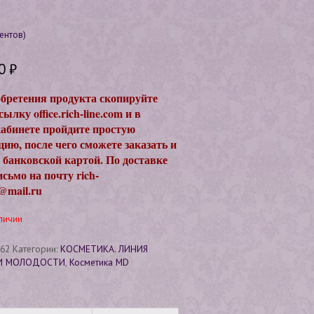
а
ентов)
л
00
₽
бретения продукта скопируйте
ылку office.rich-line.com и в
абинете пройдите простую
цию, после чего сможете заказать и
 банковской картой. По доставке
исьмо на почту rich-
st@mail.ru
личии
062
Категории:
КОСМЕТИКА. ЛИНИЯ
 И МОЛОДОСТИ
,
Косметика МD