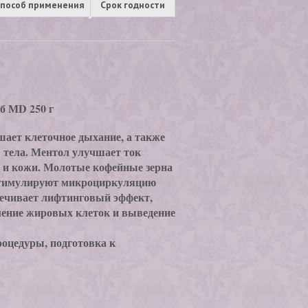
пособ применения
Срок годности
 МD 250 г
ает клеточное дыхание, а также
 тела. Ментол улучшает ток
 и кожи. Молотые кофейные зерна
 стимулируют микроциркуляцию
печивает лифтинговый эффект,
ление жировых клеток и выведение
оцедуры, подготовка к